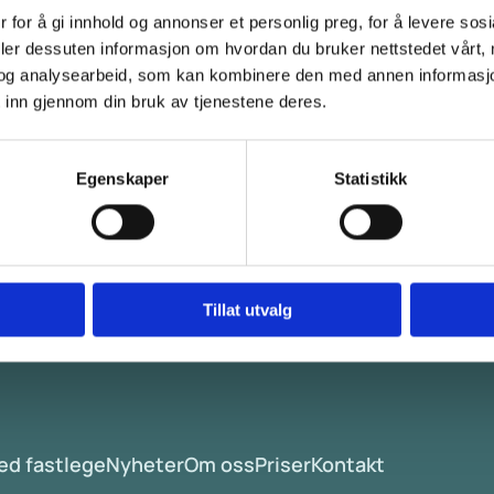
enter, og vedkommende er mest sannsynlig på plass allerede i
 for å gi innhold og annonser et personlig preg, for å levere sos
deler dessuten informasjon om hvordan du bruker nettstedet vårt,
på plass.
og analysearbeid, som kan kombinere den med annen informasjon d
ver.
 inn gjennom din bruk av tjenestene deres.
hun vil bli en stor ressurs i Arendal.
tor
Egenskaper
Statistikk
Tillat utvalg
med fastlege
Nyheter
Om oss
Priser
Kontakt