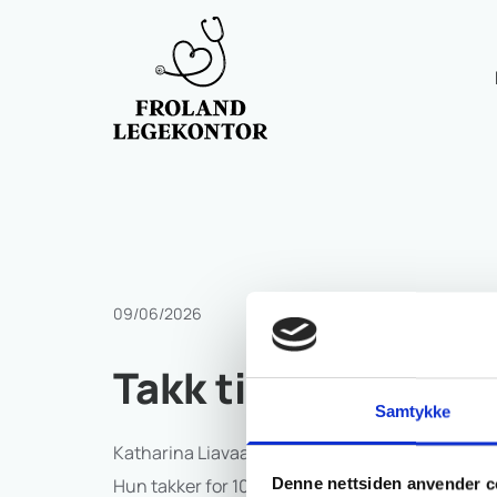
09/06/2026
Takk til Katharina 
Samtykke
Katharina Liavaag har etter 10 år i Froland bytte
Hun takker for 10 fine år i Froland, men nå var t
Denne nettsiden anvender c