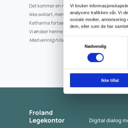
Det kommer en ny lege som tar over hennes pasi
Vi bruker informasjonskapsler
analysere trafikken vår. Vi 
ikke avklart, men blir annonsert så fort dette er 
sosiale medier, annonsering 
Katharina fortsetter i Froland inntil ny lege tar o
dem, eller som de har samlet
Vi ønsker henne alt godt videre, og er sikre på at 
Med vennlig hilsen alle oss ved Froland legekon
Samtykkevalg
Nødvendig
Ikke tillat
Froland
Legekontor
Digital dialog 