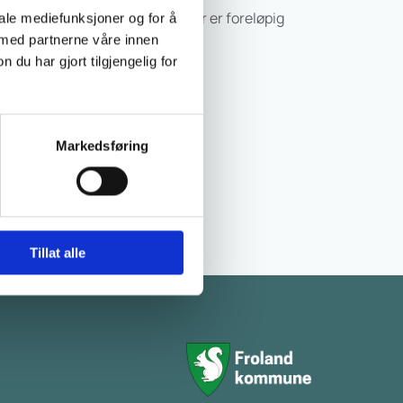
 august måned. Hvem dette blir er foreløpig
iale mediefunksjoner og for å
 med partnerne våre innen
u har gjort tilgjengelig for
Markedsføring
Tillat alle