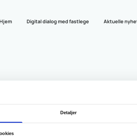
Hjem
Digital dialog med fastlege
Aktuelle nyhe
Liavaag
Detaljer
t jobb til å fortsette som allmennlege i Arendal.
iden inne for å vende nesen hjem til Arendal.
ookies